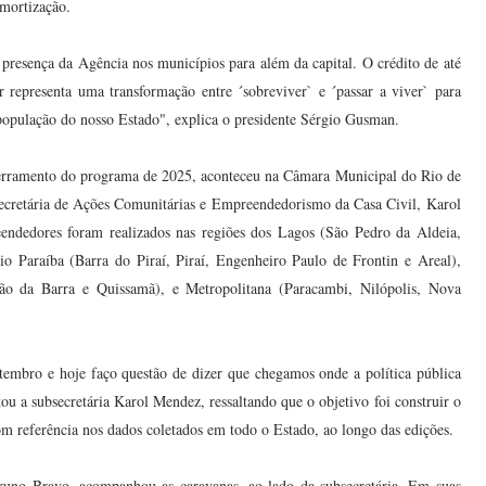
mortização.
a presença da Agência nos municípios para além da capital. O crédito de até
 representa uma transformação entre ´sobreviver` e ´passar a viver` para
população do nosso Estado", explica o presidente Sérgio Gusman.
rramento do programa de 2025, aconteceu na Câmara Municipal do Rio de
bsecretária de Ações Comunitárias e Empreendedorismo da Casa Civil, Karol
dedores foram realizados nas regiões dos Lagos (São Pedro da Aldeia,
o Paraíba (Barra do Piraí, Piraí, Engenheiro Paulo de Frontin e Areal),
ão da Barra e Quissamã), e Metropolitana (Paracambi, Nilópolis, Nova
embro e hoje faço questão de dizer que chegamos onde a política pública
 a subsecretária Karol Mendez, ressaltando que o objetivo foi construir o
m referência nos dados coletados em todo o Estado, ao longo das edições.
uno Bravo, acompanhou as caravanas, ao lado da subsecretária. Em suas