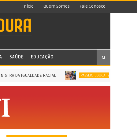
Início
Quem Somos
Fale Conosco
A
SAÚDE
EDUCAÇÃO
TRA DA IGUALDADE RACIAL
PASSEIO EDUC
PASSEIO EDUCATIVO