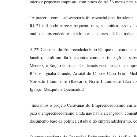
micro e pequenas empresas, com prazo de até 36 meses para a
"A parceria com a subsecretaria foi essencial para fortalecer 
R$ 21 mil pode parecer pequeno, mas, na prática, esse valor
muitos empreendedores, e é importante apresentá-lo a toda a 
A 22ª Caravana do Empreendedorismo RJ, que marcou o ence
Janeiro, no último dia 5, e contou com a participação da su
Mendez, e Sérgio Gusman. Os demais encontros com empreen
Búzios, Iguaba Grande, Arraial do Cabo e Cabo Frio), Médi
Noroeste Fluminense (Itaocara); Norte Fluminense (São Jo
Iguaçu, Mesquita e Queimados).
"Iniciamos o projeto Caravanas do Empreendedorismo em set
para o empreendedorismo ainda não havia alcançado", comentou
documento base da política estadual do empreendedorismo, co
O superintendente de Operações Padronizadas da AgeRio, Br