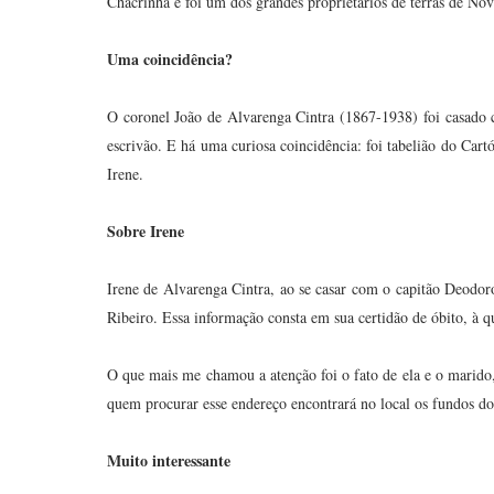
Chacrinha e foi um dos grandes proprietários de terras de No
Uma coincidência?
O coronel João de Alvarenga Cintra (1867-1938) foi casado 
escrivão. E há uma curiosa coincidência: foi tabelião do Cart
Irene.
Sobre Irene
Irene de Alvarenga Cintra, ao se casar com o capitão Deodor
Ribeiro. Essa informação consta em sua certidão de óbito, à qu
O que mais me chamou a atenção foi o fato de ela e o marido
quem procurar esse endereço encontrará no local os fundos 
Muito interessante