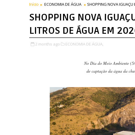
Início
ECONOMIA DE ÁGUA
SHOPPING NOVA IGUAÇU E
SHOPPING NOVA IGUAÇU
LITROS DE ÁGUA EM 202
2 months ago
ECONOMIA DE ÁGUA,
No Dia do Meio Ambiente (5/
de captação da água da chuv