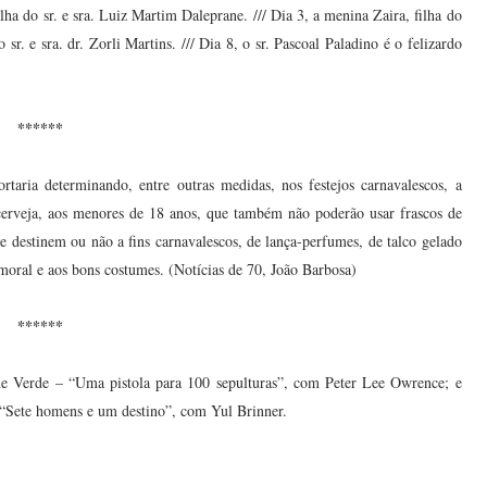
lha do sr. e sra. Luiz Martim Daleprane. /// Dia 3, a menina Zaira, filha do
o sr. e sra. dr. Zorli Martins. /// Dia 8, o sr. Pascoal Paladino é o felizardo
******
taria determinando, entre outras medidas, nos festejos carnavalescos, a
 cerveja, aos menores de 18 anos, que também não poderão usar frascos de
ue destinem ou não a fins carnavalescos, de lança-perfumes, de talco gelado
à moral e aos bons costumes. (Notícias de 70, João Barbosa)
******
e Verde – “Uma pistola para 100 sepulturas”, com Peter Lee Owrence; e
 “Sete homens e um destino”, com Yul Brinner.