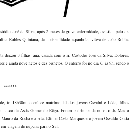
stódio José da Silva, após 2 meses de grave enfermidade, assistida pelo dr.
salina Robles Quintana, de nacionalidade espanhola, viúva de João Robles
a deixou 3 filhas: ana, casada com o sr. Custódio José da Silva; Dolores,
res e ainda nove netos e dez bisnetos. O enterro foi no dia 6, às 9h, sendo o
******
dade, às 18h30m, o enlace matrimonial dos jovens Osvalni e Lêda, filhos
. Francisco de Assis Gomes do Rêgo. Foram padrinhos da noiva o dr. Mauro
em Mauro da Rocha e a srta. Elimei Costa Marques e o jovem Osvaldo Costa
m em viagem de núpcias para o Sul.