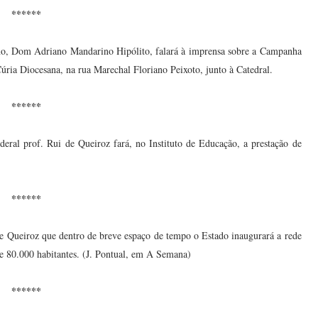
******
sano, Dom Adriano Mandarino Hipólito, falará à imprensa sobre a Campanha
Cúria Diocesana, na rua Marechal Floriano Peixoto, junto à Catedral.
******
ederal prof. Rui de Queiroz fará, no Instituto de Educação, a prestação de
******
e Queiroz que dentro de breve espaço de tempo o Estado inaugurará a rede
e 80.000 habitantes. (J. Pontual, em A Semana)
******