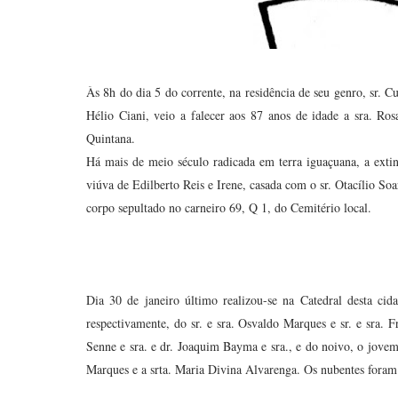
Às 8h do dia 5 do corrente, na residência de seu genro, sr. Cu
Hélio Ciani, veio a falecer aos 87 anos de idade a sra. Ro
Quintana.
Há mais de meio século radicada em terra iguaçuana, a extint
viúva de Edilberto Reis e Irene, casada com o sr. Otacílio Soa
corpo sepultado no carneiro 69, Q 1, do Cemitério local.
Dia 30 de janeiro último realizou-se na Catedral desta ci
respectivamente, do sr. e sra. Osvaldo Marques e sr. e sra
Senne e sra. e dr. Joaquim Bayma e sra., e do noivo, o jov
Marques e a srta. Maria Divina Alvarenga. Os nubentes fora