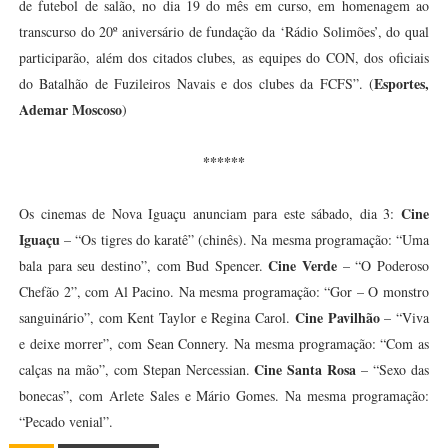
de futebol de salão, no dia 19 do mês em curso, em homenagem ao
transcurso do 20º aniversário de fundação da ‘Rádio Solimões’, do qual
participarão, além dos citados clubes, as equipes do CON, dos oficiais
Esportes,
do Batalhão de Fuzileiros Navais e dos clubes da FCFS”. (
Ademar Moscoso
)
******
Cine
Os cinemas de Nova Iguaçu anunciam para este sábado, dia 3:
Iguaçu
– “Os tigres do karatê” (chinês). Na mesma programação: “Uma
Cine Verde
bala para seu destino”, com Bud Spencer.
– “O Poderoso
Chefão 2”, com Al Pacino. Na mesma programação: “Gor – O monstro
Cine Pavilhão
sanguinário”, com Kent Taylor e Regina Carol.
– “Viva
e deixe morrer”, com Sean Connery. Na mesma programação: “Com as
Cine Santa Rosa
calças na mão”, com Stepan Nercessian.
– “Sexo das
bonecas”, com Arlete Sales e Mário Gomes. Na mesma programação:
“Pecado venial”.