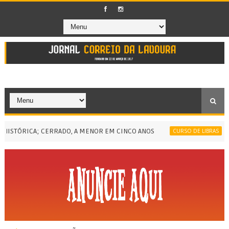
ÓRICA; CERRADO, A MENOR EM CINCO ANOS
TERMI
CURSO DE LIBRAS