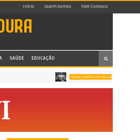
Início
Quem Somos
Fale Conosco
A
SAÚDE
EDUCAÇÃO
SÃO JOÃ
PLANO JUVENTUDE NEGRA VIVA (PJNV)