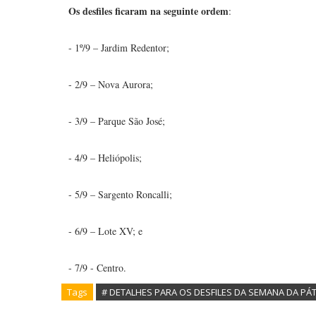
Os desfiles ficaram na seguinte ordem
:
- 1º/9 – Jardim Redentor;
- 2/9 – Nova Aurora;
- 3/9 – Parque São José;
- 4/9 – Heliópolis;
- 5/9 – Sargento Roncalli;
- 6/9 – Lote XV; e
- 7/9 - Centro.
Tags
# DETALHES PARA OS DESFILES DA SEMANA DA PÁT