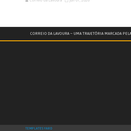
Correio da Lavoura
Jun 01, 2026
CORREIO DA LAVOURA – UMA TRAJETÓRIA MARCADA PEL
TEMPLATESYARD