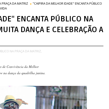
A PRAÇA DA MATRIZ
"CAIPIRA DA MELHOR IDADE" ENCANTA PÚBLICO
VIDA
ADE" ENCANTA PÚBLICO NA
MUITA DANÇA E CELEBRAÇÃO A
BLICO NA PRAÇA DA MATRIZ,
ro de Convivência da Melhor
w na dança da quadrilha junina.