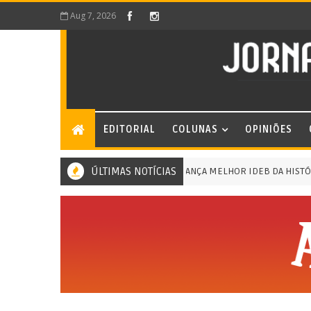
Aug 7, 2026
EDITORIAL
COLUNAS
OPINIÕES
EDUCAÇÃO DE MERITI ALCANÇA MELHOR IDEB DA HISTÓRIA E LI
ÚLTIMAS NOTÍCIAS
 MERITI