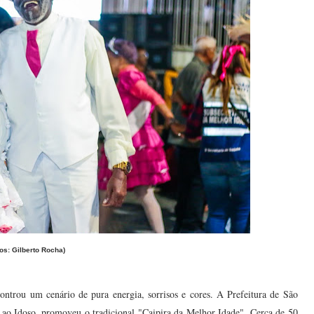
tos: Gilberto Rocha)
ontrou um cenário de pura energia, sorrisos e cores. A Prefeitura de São
 ao Idoso, promoveu o tradicional "Caipira da Melhor Idade". Cerca de 50