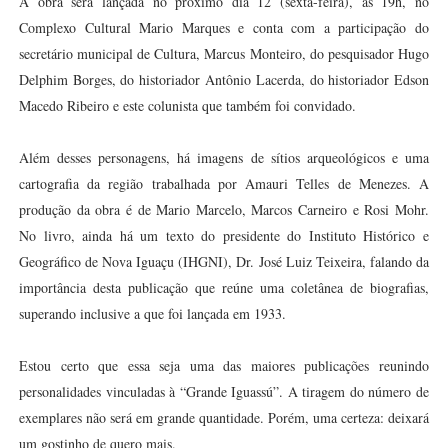
A obra será lançada no próximo dia 12 (sexta-feira), às 19h, no
Complexo Cultural Mario Marques e conta com a participação do
secretário municipal de Cultura, Marcus Monteiro, do pesquisador Hugo
Delphim Borges, do historiador Antônio Lacerda, do historiador Edson
Macedo Ribeiro e este colunista que também foi convidado.
Além desses personagens, há imagens de sítios arqueológicos e uma
cartografia da região trabalhada por Amauri Telles de Menezes. A
produção da obra é de Mario Marcelo, Marcos Carneiro e Rosi Mohr.
No livro, ainda há um texto do presidente do Instituto Histórico e
Geográfico de Nova Iguaçu (IHGNI), Dr. José Luiz Teixeira, falando da
importância desta publicação que reúne uma coletânea de biografias,
superando inclusive a que foi lançada em 1933.
Estou certo que essa seja uma das maiores publicações reunindo
personalidades vinculadas à “Grande Iguassú”. A tiragem do número de
exemplares não será em grande quantidade. Porém, uma certeza: deixará
um gostinho de quero mais.