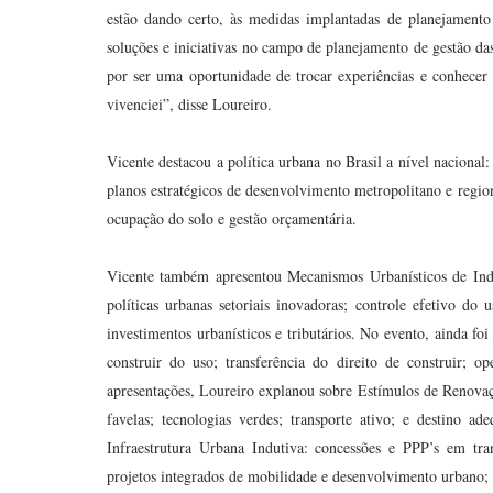
estão dando certo, às medidas implantadas de planejamento
soluções e iniciativas no campo de planejamento de gestão da
por ser uma oportunidade de trocar experiências e conhecer 
vivenciei”, disse Loureiro.
Vicente destacou a política urbana no Brasil a nível nacional:
planos estratégicos de desenvolvimento metropolitano e region
ocupação do solo e gestão orçamentária.
Vicente também apresentou Mecanismos Urbanísticos de Induç
políticas urbanas setoriais inovadoras; controle efetivo 
investimentos urbanísticos e tributários. No evento, ainda fo
construir do uso; transferência do direito de construir; o
apresentações, Loureiro explanou sobre Estímulos de Renovaç
favelas; tecnologias verdes; transporte ativo; e destino ad
Infraestrutura Urbana Indutiva: concessões e PPP’s em tran
projetos integrados de mobilidade e desenvolvimento urbano; e 