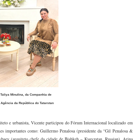
 Taliya Minulina, da Companhia de
Agência da República do Tatarstan
uiteto e urbanista, Vicente participou do Fórum Internacional localizado em
mes importantes como: Guillermo Penalosa (presidente da “Gil Penalosa &
baev (arquiteto chefe da cidade de Bishkeh – Kygyzstan, Russian), Arina