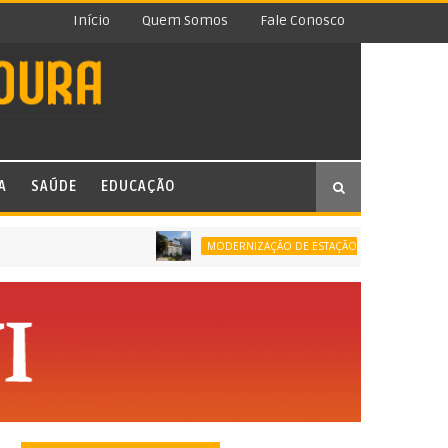
Início
Quem Somos
Fale Conosco
A
SAÚDE
EDUCAÇÃO
DUQ
MODERNIZAÇÃO DE ESTAÇÃO DE TRATAMENTO