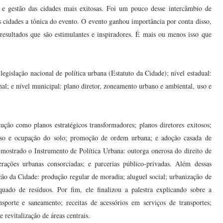
 e gestão das cidades mais exitosas. Foi um pouco desse intercâmbio de
s cidades a tônica do evento. O evento ganhou importância por conta disso,
resultados que são estimulantes e inspiradores. É mais ou menos isso que
 legislação nacional de política urbana (Estatuto da Cidade); nível estadual:
al; e nível municipal: plano diretor, zoneamento urbano e ambiental, uso e
ão como planos estratégicos transformadores; planos diretores exitosos;
do uso e ocupação do solo; promoção de ordem urbana; e adoção casada de
i mostrado o Instrumento de Política Urbana: outorga onerosa do direito de
perações urbanas consorciadas; e parcerias público-privadas. Além dessas
ão da Cidade: produção regular de moradia; aluguel social; urbanização de
equado de resíduos. Por fim, ele finalizou a palestra explicando sobre a
sporte e saneamento; receitas de acessórios em serviços de transportes;
revitalização de áreas centrais.