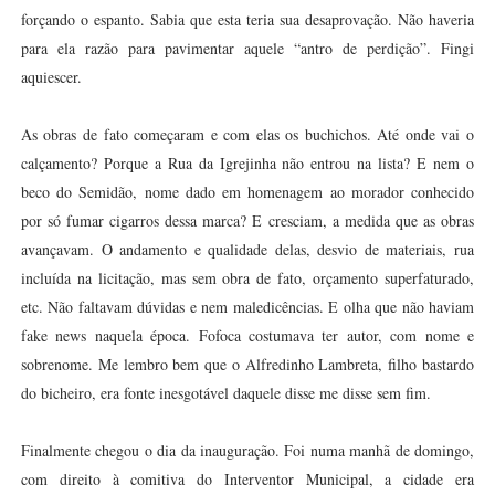
forçando o espanto. Sabia que esta teria sua desaprovação. Não haveria
para ela razão para pavimentar aquele “antro de perdição”. Fingi
aquiescer.
As obras de fato começaram e com elas os buchichos. Até onde vai o
calçamento? Porque a Rua da Igrejinha não entrou na lista? E nem o
beco do Semidão, nome dado em homenagem ao morador conhecido
por só fumar cigarros dessa marca? E cresciam, a medida que as obras
avançavam. O andamento e qualidade delas, desvio de materiais, rua
incluída na licitação, mas sem obra de fato, orçamento superfaturado,
etc. Não faltavam dúvidas e nem maledicências. E olha que não haviam
fake news naquela época. Fofoca costumava ter autor, com nome e
sobrenome. Me lembro bem que o Alfredinho Lambreta, filho bastardo
do bicheiro, era fonte inesgotável daquele disse me disse sem fim.
Finalmente chegou o dia da inauguração. Foi numa manhã de domingo,
com direito à comitiva do Interventor Municipal, a cidade era