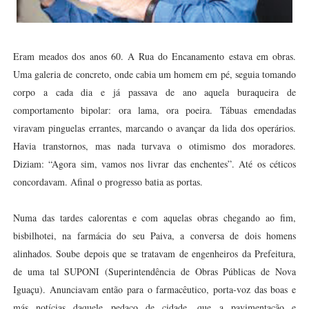
Eram meados dos anos 60. A Rua do Encanamento estava em obras.
Uma galeria de concreto, onde cabia um homem em pé, seguia tomando
corpo a cada dia e já passava de ano aquela buraqueira de
comportamento bipolar: ora lama, ora poeira. Tábuas emendadas
viravam pinguelas errantes, marcando o avançar da lida dos operários.
Havia transtornos, mas nada turvava o otimismo dos moradores.
Diziam: “Agora sim, vamos nos livrar das enchentes”. Até os céticos
concordavam. Afinal o progresso batia as portas.
Numa das tardes calorentas e com aquelas obras chegando ao fim,
bisbilhotei, na farmácia do seu Paiva, a conversa de dois homens
alinhados. Soube depois que se tratavam de engenheiros da Prefeitura,
de uma tal SUPONI (Superintendência de Obras Públicas de Nova
Iguaçu). Anunciavam então para o farmacêutico, porta-voz das boas e
más notícias daquele pedaço de cidade, que a pavimentação e