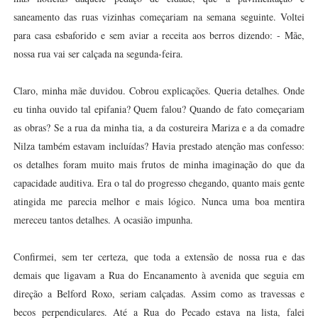
saneamento das ruas vizinhas começariam na semana seguinte. Voltei
para casa esbaforido e sem aviar a receita aos berros dizendo: - Mãe,
nossa rua vai ser calçada na segunda-feira.
Claro, minha mãe duvidou. Cobrou explicações. Queria detalhes. Onde
eu tinha ouvido tal epifania? Quem falou? Quando de fato começariam
as obras? Se a rua da minha tia, a da costureira Mariza e a da comadre
Nilza também estavam incluídas? Havia prestado atenção mas confesso:
os detalhes foram muito mais frutos de minha imaginação do que da
capacidade auditiva. Era o tal do progresso chegando, quanto mais gente
atingida me parecia melhor e mais lógico. Nunca uma boa mentira
mereceu tantos detalhes. A ocasião impunha.
Confirmei, sem ter certeza, que toda a extensão de nossa rua e das
demais que ligavam a Rua do Encanamento à avenida que seguia em
direção a Belford Roxo, seriam calçadas. Assim como as travessas e
becos perpendiculares. Até a Rua do Pecado estava na lista, falei