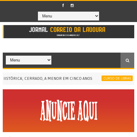
STÓRICA; CERRADO, A MENOR EM CINCO ANOS
TER
CURSO DE LIBRAS