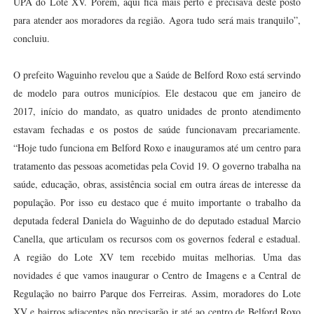
UPA do Lote XV. Porém, aqui fica mais perto e precisava deste posto
para atender aos moradores da região. Agora tudo será mais tranquilo”,
concluiu.
O prefeito Waguinho revelou que a Saúde de Belford Roxo está servindo
de modelo para outros municípios. Ele destacou que em janeiro de
2017, início do mandato, as quatro unidades de pronto atendimento
estavam fechadas e os postos de saúde funcionavam precariamente.
“Hoje tudo funciona em Belford Roxo e inauguramos até um centro para
tratamento das pessoas acometidas pela Covid 19. O governo trabalha na
saúde, educação, obras, assistência social em outra áreas de interesse da
população. Por isso eu destaco que é muito importante o trabalho da
deputada federal Daniela do Waguinho de do deputado estadual Marcio
Canella, que articulam os recursos com os governos federal e estadual.
A região do Lote XV tem recebido muitas melhorias. Uma das
novidades é que vamos inaugurar o Centro de Imagens e a Central de
Regulação no bairro Parque dos Ferreiras. Assim, moradores do Lote
XV e bairros adjacentes não precisarão ir até ao centro de Belford Roxo