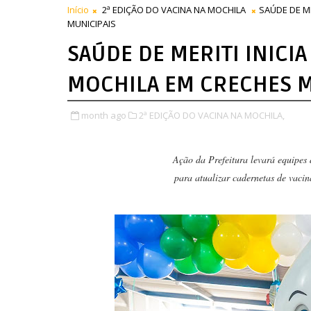
Início
2ª EDIÇÃO DO VACINA NA MOCHILA
SAÚDE DE ME
MUNICIPAIS
SAÚDE DE MERITI INICIA
MOCHILA EM CRECHES M
month ago
2ª EDIÇÃO DO VACINA NA MOCHILA,
Ação da Prefeitura levará equipes
para atualizar cadernetas de vacin