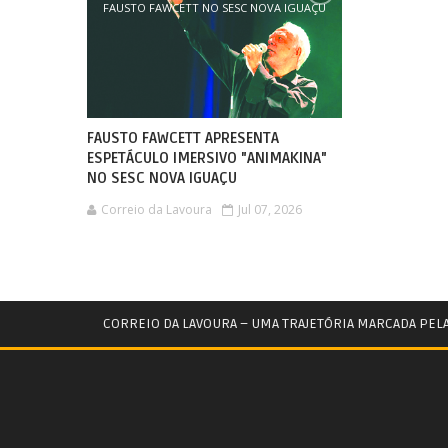
FAUSTO FAWCETT NO SESC NOVA IGUAÇU
FAUSTO FAWCETT APRESENTA
ESPETÁCULO IMERSIVO "ANIMAKINA"
NO SESC NOVA IGUAÇU
Correio da Lavoura
Jul 07, 2026
CORREIO DA LAVOURA – UMA TRAJETÓRIA MARCADA PEL