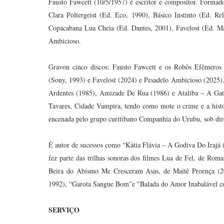
Fausto Fawcett (10/5/1957) é escritor e compositor. Formad
Clara Poltergeist (Ed. Eco, 1990), Básico Instinto (Ed. 
Copacabana Lua Cheia (Ed. Dantes, 2001), Favelost (Ed. Ma
Ambicioso.
Gravou cinco discos: Fausto Fawcett e os Robôs Efêmeros 
(Sony, 1993) e Favelost (2024) e Pesadelo Ambicioso (2025).
Ardentes (1985), Amizade De Rua (1986) e Ataliba – A Gata
Tavares, Cidade Vampira, tendo como mote o crime e a hist
encenada pelo grupo curitibano Companhia do Urubu, sob dir
É autor de sucessos como “Kátia Flávia – A Godiva Do Irajá
fez parte das trilhas sonoras dos filmes Lua de Fel, de Rom
Beira do Abismo Me Cresceram Asas, de Maitê Proença (20
1992), “Garota Sangue Bom”e "Balada do Amor Inabalável c
SERVIÇO