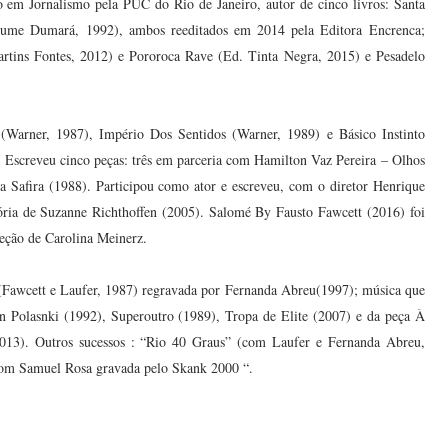
o em Jornalismo pela PUC do Rio de Janeiro, autor de cinco livros: Santa
Relume Dumará, 1992), ambos reeditados em 2014 pela Editora Encrenca;
rtins Fontes, 2012) e Pororoca Rave (Ed. Tinta Negra, 2015) e Pesadelo
(Warner, 1987), Império Dos Sentidos (Warner, 1989) e Básico Instinto
 Escreveu cinco peças: três em parceria com Hamilton Vaz Pereira – Olhos
 Safira (1988). Participou como ator e escreveu, com o diretor Henrique
ória de Suzanne Richthoffen (2005). Salomé By Fausto Fawcett (2016) foi
eção de Carolina Meinerz.
 (Fawcett e Laufer, 1987) regravada por Fernanda Abreu(1997); música que
an Polasnki (1992), Superoutro (1989), Tropa de Elite (2007) e da peça À
13). Outros sucessos : “Rio 40 Graus” (com Laufer e Fernanda Abreu,
om Samuel Rosa gravada pelo Skank 2000 “.