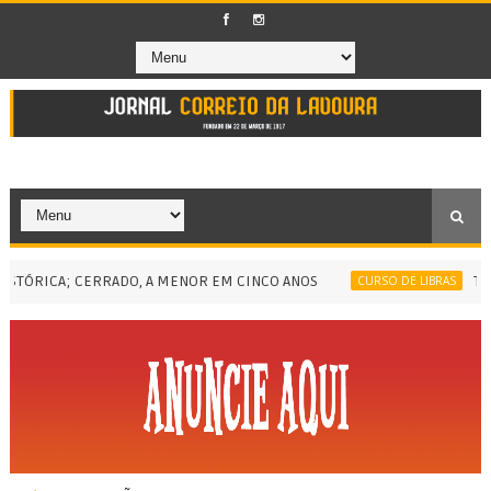
RICA; CERRADO, A MENOR EM CINCO ANOS
TERMIN
CURSO DE LIBRAS