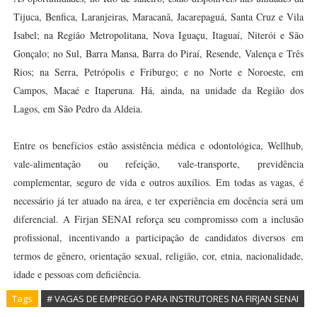
Tijuca, Benfica, Laranjeiras, Maracanã, Jacarepaguá, Santa Cruz e Vila
Isabel; na Região Metropolitana, Nova Iguaçu, Itaguaí, Niterói e São
Gonçalo; no Sul, Barra Mansa, Barra do Piraí, Resende, Valença e Três
Rios; na Serra, Petrópolis e Friburgo; e no Norte e Noroeste, em
Campos, Macaé e Itaperuna. Há, ainda, na unidade da Região dos
Lagos, em São Pedro da Aldeia.
Entre os benefícios estão assistência médica e odontológica, Wellhub,
vale-alimentação ou refeição, vale-transporte, previdência
complementar, seguro de vida e outros auxílios. Em todas as vagas, é
necessário já ter atuado na área, e ter experiência em docência será um
diferencial. A Firjan SENAI reforça seu compromisso com a inclusão
profissional, incentivando a participação de candidatos diversos em
termos de gênero, orientação sexual, religião, cor, etnia, nacionalidade,
idade e pessoas com deficiência.
Tags
# VAGAS DE EMPREGO PARA INSTRUTORES NA FIRJAN SENAI