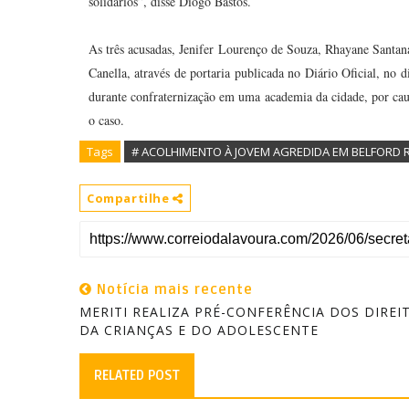
solidários”, disse Diogo Bastos.
As três acusadas, Jenifer Lourenço de Souza, Rhayane Santan
Canella, através de portaria publicada no Diário Oficial, no
durante confraternização em uma academia da cidade, por cau
o caso.
Tags
# ACOLHIMENTO À JOVEM AGREDIDA EM BELFORD
Compartilhe
Notícia mais recente
MERITI REALIZA PRÉ-CONFERÊNCIA DOS DIREI
DA CRIANÇAS E DO ADOLESCENTE
RELATED POST