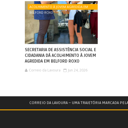
ACOLHIMENTO À JOVEM AGREDIDA EM
BELFORD ROXO
SECRETARIA DE ASSISTÊNCIA SOCIAL E
CIDADANIA DÁ ACOLHIMENTO À JOVEM
AGREDIDA EM BELFORD ROXO
Correio da Lavoura
Jun 24, 2026
CORREIO DA LAVOURA – UMA TRAJETÓRIA MARCADA PEL