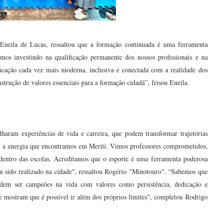
 Eneila de Lucas, ressaltou que a formação continuada é uma ferramenta
mos investindo na qualificação permanente dos nossos profissionais e na
ucação cada vez mais moderna, inclusiva e conectada com a realidade dos
trução de valores essenciais para a formação cidadã”, frisou Eneila.
lharam experiências de vida e carreira, que podem transformar trajetórias
m a energia que encontramos em Meriti. Vimos professores comprometidos,
 dentro das escolas. Acreditamos que o esporte é uma ferramenta poderosa
em sido realizado na cidade", ressaltou Rogério "Minotouro". “Sabemos que
podem ser campeões na vida com valores como persistência, dedicação e
e mostram que é possível ir além dos próprios limites", completou Rodrigo