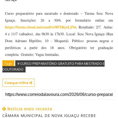
Curso preparatório para mestrado e doutorado – Turma Sesc Nova
Iguaçu.
Inscrições: 26 a 30/6, por formulário online em
https://forms.cloud.microsoft/r/8PZKyeLJN6
.
Resultado: 2/7.
Aulas:
4 e 11/7 (sábados), das 9h30 às 17h30.
Local: Sesc Nova Iguaçu (Rua
Dom Adriano Hipólito, 10 - Moquetá).
Público: pessoas negras e
periféricas a partir dos 18 anos.
Obrigatório ter graduação
completa.
Gratuito: Vagas limitadas.
Tags
# CURSO PREPARATÓRIO GRATUITO PARA MESTRADO E
DOUTORADO
Compartilhe
Notícia mais recente
CÂMARA MUNICIPAL DE NOVA IGUAÇU RECEBE