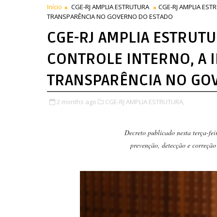
Início
CGE-RJ AMPLIA ESTRUTURA
CGE-RJ AMPLIA EST
TRANSPARÊNCIA NO GOVERNO DO ESTADO
CGE-RJ AMPLIA ESTRUT
CONTROLE INTERNO, A I
TRANSPARÊNCIA NO GO
2 months ago
CGE-RJ AMPLIA ESTRUTURA,
Decreto publicado nesta terça-fei
prevenção, detecção e correção