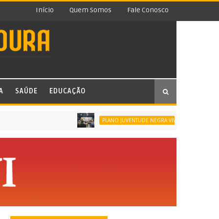
Início
Quem Somos
Fale Conosco
A
SAÚDE
EDUCAÇÃO
SÃO JOÃO DE 
PLANO JUVENTUDE NEGRA VIVA (PJNV)