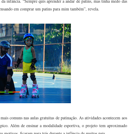
da infância. “Sempre quis aprender a andar de patins, mas tinha medo das
 pensando em comprar um patins para mim também”, revela.
 mais comuns nas aulas gratuitas de patinação. As atividades acontecem aos
mpico. Além de ensinar a modalidade esportiva, o projeto tem aproximado
s motivos, ficaram para trás durante a infância de muitos pais.