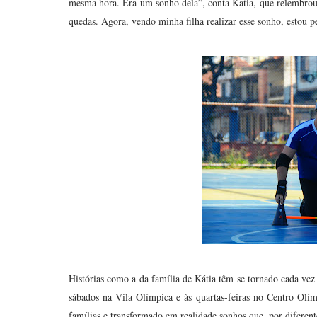
mesma hora. Era um sonho dela”, conta Katia, que relembrou 
quedas. Agora, vendo minha filha realizar esse sonho, estou
Histórias como a da família de Kátia têm se tornado cada vez
sábados na Vila Olímpica e às quartas-feiras no Centro Olí
famílias e transformado em realidade sonhos que, por diferente