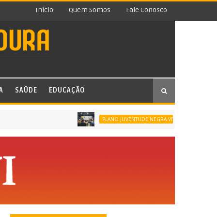
Início
Quem Somos
Fale Conosco
A
SAÚDE
EDUCAÇÃO
SÃO JOÃO D
PLANO JUVENTUDE NEGRA VIVA (PJNV)