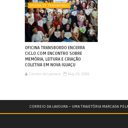
OFICINA DE TRANSBORDO
OFICINA TRANSBORDO ENCERRA
CICLO COM ENCONTRO SOBRE
MEMÓRIA, LEITURA E CRIAÇÃO
COLETIVA EM NOVA IGUAÇU
Correio da Lavoura
May 28, 2026
CORREIO DA LAVOURA – UMA TRAJETÓRIA MARCADA PEL