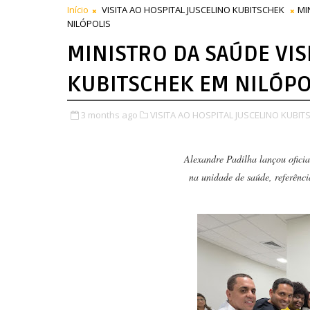
Início
VISITA AO HOSPITAL JUSCELINO KUBITSCHEK
MI
NILÓPOLIS
MINISTRO DA SAÚDE VIS
KUBITSCHEK EM NILÓPO
3 months ago
VISITA AO HOSPITAL JUSCELINO KUBIT
Alexandre Padilha lançou ofic
na unidade de saúde, referênc