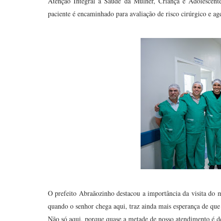
Atenção Integral à Saúde da Mulher, Criança e Adolescent
paciente é encaminhado para avaliação de risco cirúrgico e a
O prefeito Abraãozinho destacou a importância da visita do m
quando o senhor chega aqui, traz ainda mais esperança de que
Não só aqui, porque quase a metade de nosso atendimento é de