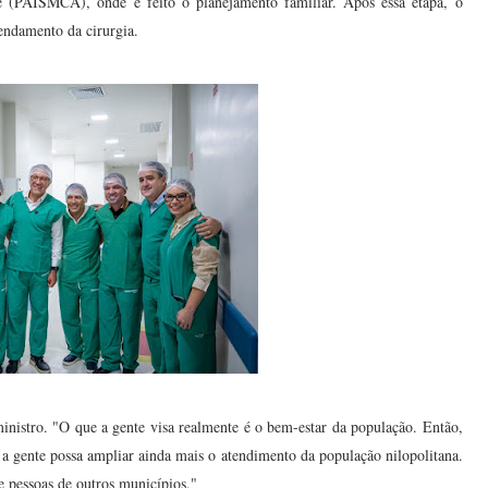
e (PAISMCA), onde é feito o planejamento familiar. Após essa etapa, o
gendamento da cirurgia.
inistro. "O que a gente visa realmente é o bem-estar da população. Então,
 a gente possa ampliar ainda mais o atendimento da população nilopolitana.
 pessoas de outros municípios."