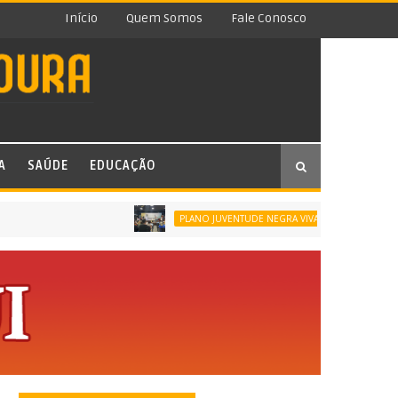
Início
Quem Somos
Fale Conosco
A
SAÚDE
EDUCAÇÃO
SÃO JOÃO D
PLANO JUVENTUDE NEGRA VIVA (PJNV)