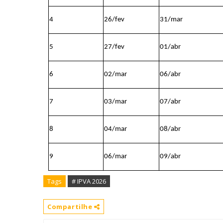
4
26/fev
31/mar
5
27/fev
01/abr
6
02/mar
06/abr
7
03/mar
07/abr
8
04/mar
08/abr
9
06/mar
09/abr
Tags
# IPVA 2026
Compartilhe