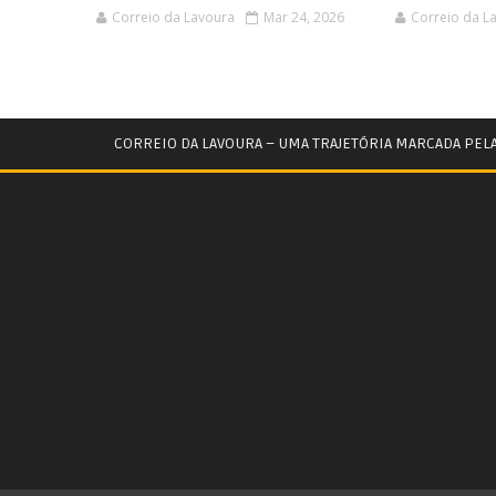
Correio da Lavoura
Mar 24, 2026
Correio da L
CORREIO DA LAVOURA – UMA TRAJETÓRIA MARCADA PEL