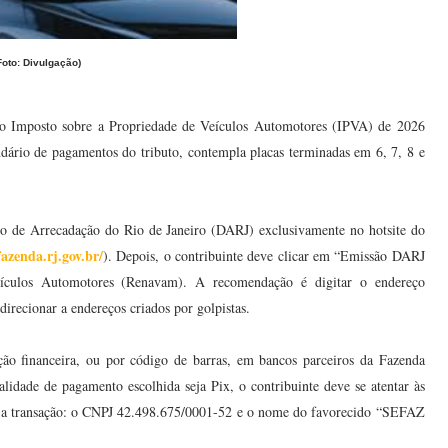
Foto: Divulgação)
do Imposto sobre a Propriedade de Veículos Automotores (IPVA) de 2026
ndário de pagamentos do tributo, contempla placas terminadas em 6, 7, 8 e
to de Arrecadação do Rio de Janeiro (DARJ) exclusivamente no hotsite do
fazenda.rj.gov.br/
). Depois, o contribuinte deve clicar em “Emissão DARJ
ículos Automotores (Renavam). A recomendação é digitar o endereço
irecionar a endereços criados por golpistas.
ção financeira, ou por código de barras, em bancos parceiros da Fazenda
idade de pagamento escolhida seja Pix, o contribuinte deve se atentar às
ar a transação: o CNPJ 42.498.675/0001-52 e o nome do favorecido “SEFAZ