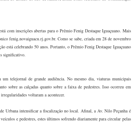
stá com inscrições abertas para o Prêmio Fenig Destaque Iguaçuano. Mais
rônico fenig.novaiguacu.rj.gov.br. Como se sabe, criada em 28 de novembro
ação está celebrando 50 anos. Portanto, o Prêmio Fenig Destaque Iguaçuano
s significativo.
 um telejornal de grande audiência. No mesmo dia, viaturas municipais
tanto sobre as calçadas quanto sobre a faixa de pedestres. Isso ocorreu em
s irregularidades voltaram a acontecer.
e Urbana intensificar a fiscalização no local. Afinal, a Av. Nilo Peçanha é
eículos e pedestres, estes últimos sofrendo diariamente para circular pelas