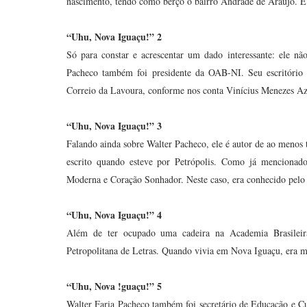
nascimento, tendo como berço o bairro Andrade de Araújo.
“Uhu, Nova Iguaçu!” 2
Só para constar e acrescentar um dado interessante: ele n
Pacheco também foi presidente da OAB-NI. Seu escritório 
Correio da Lavoura, conforme nos conta Vinícius Menezes Az
“Uhu, Nova Iguaçu!” 3
Falando ainda sobre Walter Pacheco, ele é autor de ao menos 
escrito quando esteve por Petrópolis. Como já mencionad
Moderna e Coração Sonhador. Neste caso, era conhecido pel
“Uhu, Nova Iguaçu!” 4
Além de ter ocupado uma cadeira na Academia Brasilei
Petropolitana de Letras. Quando vivia em Nova Iguaçu, era mu
“Uhu, Nova !guaçu!” 5
Walter Faria Pacheco também foi secretário de Educação e C