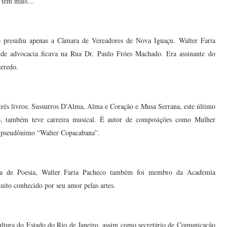
 E tem mais…
ão presidiu apenas a Câmara de Vereadores de Nova Iguaçu. Walter Faria
de advocacia ficava na Rua Dr. Paulo Fróes Machado. Era assinante do
eredo.
três livros: Sussurros D’Alma, Alma e Coração e Musa Serrana, este último
o, também teve carreira musical. É autor de composições como Mulher
o pseudônimo “Walter Copacabana”.
ra de Poesia, Walter Faria Pacheco também foi membro da Academia
ito conhecido por seu amor pelas artes.
ultura do Estado do Rio de Janeiro, assim como secretário de Comunicação