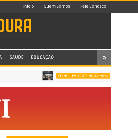
Início
Quem Somos
Fale Conosco
A
SAÚDE
EDUCAÇÃO
SÃO JOÃO DE ME
PLANO JUVENTUDE NEGRA VIVA (PJNV)