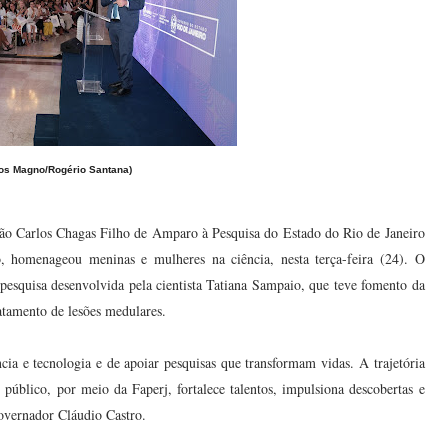
los Magno/Rogério Santana)
ão Carlos Chagas Filho de Amparo à Pesquisa do Estado do Rio de Janeiro
o, homenageou meninas e mulheres na ciência, nesta terça-feira (24). O
 pesquisa desenvolvida pela cientista Tatiana Sampaio, que teve fomento da
ratamento de lesões medulares.
ia e tecnologia e de apoiar pesquisas que transformam vidas. A trajetória
blico, por meio da Faperj, fortalece talentos, impulsiona descobertas e
governador Cláudio Castro.