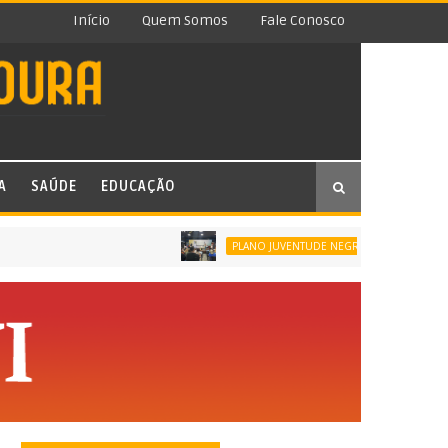
Início
Quem Somos
Fale Conosco
A
SAÚDE
EDUCAÇÃO
SÃO JO
PLANO JUVENTUDE NEGRA VIVA (PJNV)