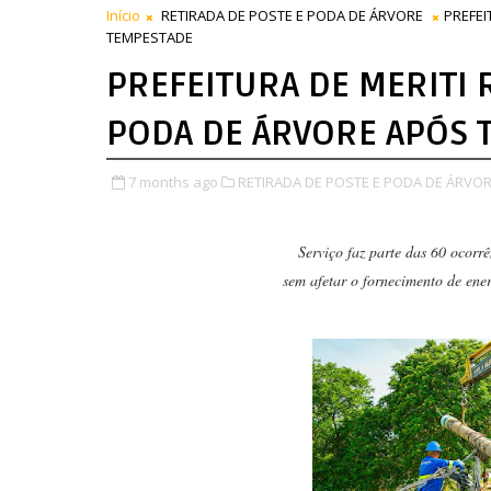
Início
RETIRADA DE POSTE E PODA DE ÁRVORE
PREFEI
TEMPESTADE
PREFEITURA DE MERITI 
PODA DE ÁRVORE APÓS 
7 months ago
RETIRADA DE POSTE E PODA DE ÁRVOR
Serviço faz parte das 60 ocorr
sem afetar o fornecimento de ener