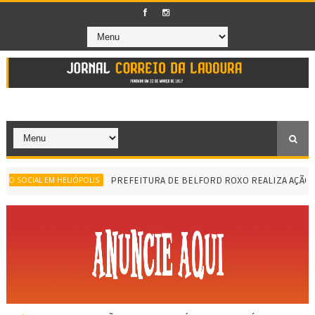
PREFEITURA DE BELFORD ROXO REALIZA AÇÃO SOCI
OCIAL EM HELIÓPOLIS