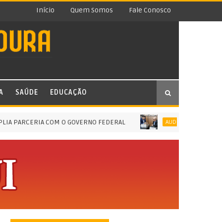
Início
Quem Somos
Fale Conosco
A
SAÚDE
EDUCAÇÃO
A PARCERIA COM O GOVERNO FEDERAL
AUDIÊNCIA PÚBLICA PARA C