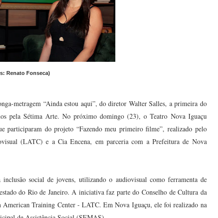
s: Renato Fonseca)
onga-metragem “Ainda estou aqui”, do diretor Walter Salles, a primeira do
uanos pela Sétima Arte. No próximo domingo (23), o Teatro Nova Iguaçu
que participaram do projeto “Fazendo meu primeiro filme”, realizado pelo
ovisual (LATC) e a Cia Encena, em parceria com a Prefeitura de Nova
inclusão social de jovens, utilizando o audiovisual como ferramenta de
stado do Rio de Janeiro. A iniciativa faz parte do Conselho de Cultura da
 American Training Center - LATC. Em Nova Iguaçu, ele foi realizado na
icipal de Assistência Social (SEMAS).