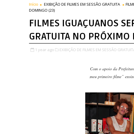
Início
EXIBIÇÃO DE FILMES EM SESSÃO GRATUITA
FIL
DOMINGO (23)
FILMES IGUAÇUANOS SE
GRATUITA NO PRÓXIMO 
1 year ago
EXIBIÇÃO DE FILMES EM SESSÃO GRATUIT
Com o apoio da Prefeitur
meu primeiro filme” ensin