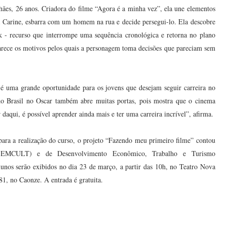
hães, 26 anos. Criadora do filme “Agora é a minha vez”, ela une elementos
a Carine, esbarra com um homem na rua e decide persegui-lo. Ela descobre
k - recurso que interrompe uma sequência cronológica e retorna no plano
larece os motivos pelos quais a personagem toma decisões que pareciam sem
 é uma grande oportunidade para os jovens que desejam seguir carreira no
do Brasil no Oscar também abre muitas portas, pois mostra que o cinema
 daqui, é possível aprender ainda mais e ter uma carreira incrível”, afirma.
ra a realização do curso, o projeto “Fazendo meu primeiro filme” contou
 (SEMCULT) e de Desenvolvimento Econômico, Trabalho e Turismo
os serão exibidos no dia 23 de março, a partir das 10h, no Teatro Nova
1, no Caonze. A entrada é gratuita.