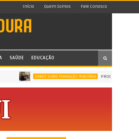
Início
Quem Somos
Fale Conosco
A
SAÚDE
EDUCAÇÃO
PROCURADORIA-GERAL DO 
DEBATE SOBRE TRANSAÇÃO TRIBUTÁRIA