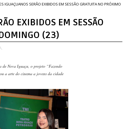
MES IGUAÇUANOS SERÃO EXIBIDOS EM SESSÃO GRATUITA NO PRÓXIMO
RÃO EXIBIDOS EM SESSÃO
DOMINGO (23)
A,
a de Nova Iguaçu, o projeto “Fazendo
ou a arte do cinema a jovens da cidade