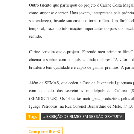
Outro talento que participou do projeto é Carine Costa Magal
como suspense e terror. Uma jovem, interpretada pela própri
seu endereço, invade sua casa e o torna refém. Um flashbac
temporal, trazendo informações importantes do passado - esc
sentido.
Carine acredita que o projeto “Fazendo meu primeiro filme”
cinema e sonhar com conquistas ainda maiores. “A vitória 
brasileiro tem qualidade e é capaz de ganhar prêmios. A partir
Além da SEMAS, que cedeu a Casa da Juventude Iguaçuana pa
com o apoio das secretarias municipais de Cultura
(SEMDETTUR). Os 14 curtas-metragens produzidos pelos alun
Iguaçu Petrobras, na Rua Coronel Bernardino de Melo, nº 1.08
Tags
# EXIBIÇÃO DE FILMES EM SESSÃO GRATUITA
Compartilhe