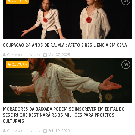
CULTURA
OCUPAÇÃO 24 ANOS DE F.A.M.A.: AFETO E RESILIÊNCIA EM CENA
Correio da Lavoura
Mar 07, 2025
CULTURA
MORADORES DA BAIXADA PODEM SE INSCREVER EM EDITAL DO
SESC RJ QUE DESTINARÁ R$ 36 MILHÕES PARA PROJETOS
CULTURAIS
Correio da Lavoura
Feb 19, 2025