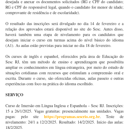
desejada e anexar os documentos solicitados (RG e CPF do candidato;
RG e CPF do responsável legal, quando o candidato for menor de idade;
comprovante de residência e de escolaridade).
O resultado das inscrições será divulgado no dia 14 de fevereiro e a
relação dos aprovados estará disponível no site do Sesc. Antes disso,
haverá também uma etapa de nivelamento para os candidatos que
desejam iniciar o curso em turmas acima do nível básico do idioma
(A1). As aulas estão previstas para iniciar no dia 18 de fevereiro.
Os cursos de inglês e espanhol, oferecidos pela área de Educação do
Sesc RJ, têm um método de ensino e aprendizagem que possibilita
ampliar os conhecimentos em língua estrangeira, por meio do estudo de
situações cotidianas com recursos que estimulam a compreensão oral e
escrita. Durante o curso, são oferecidas oficinas, aulas passeio e outras
experiências com foco na prática do idioma escolhido.
SERVIÇO
Curso de Imersão em Língua Inglesa e Espanhola – Sesc RJ.
Inscrições:
15 a 26/1/2025.
Vagas gratuitas: presencialmente nas unidades.
Vagas
https://programas.sescrio.org.br
pagas: pelo site
.
Teste de
nivelamento: 24/1 a 12/2/2025.
Resultado: 14/2/2025.
Início das aulas:
18/2/2025.