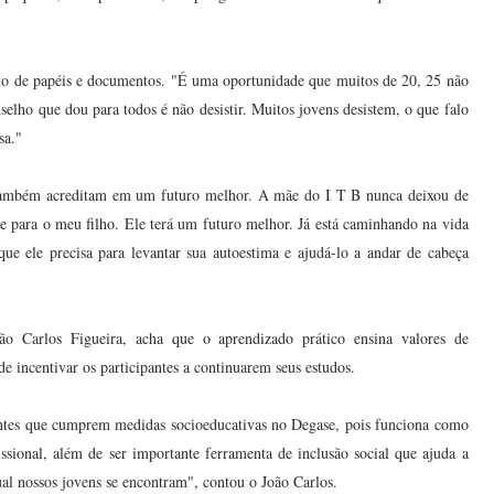
nto de papéis e documentos. "É uma oportunidade que muitos de 20, 25 não
elho que dou para todos é não desistir. Muitos jovens desistem, o que falo
sa."
e também acreditam em um futuro melhor. A mãe do I T B nunca deixou de
de para o meu filho. Ele terá um futuro melhor. Já está caminhando na vida
 que ele precisa para levantar sua autoestima e ajudá-lo a andar de cabeça
ão Carlos Figueira, acha que o aprendizado prático ensina valores de
de incentivar os participantes a continuarem seus estudos.
entes que cumprem medidas socioeducativas no Degase, pois funciona como
ssional, além de ser importante ferramenta de inclusão social que ajuda a
ual nossos jovens se encontram", contou o João Carlos.