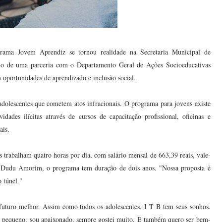
grama Jovem Aprendiz se tornou realidade na Secretaria Municipal de
o de uma parceria com o Departamento Geral de Ações Socioeducativas
em oportunidades de aprendizado e inclusão social.
 adolescentes que cometem atos infracionais. O programa para jovens existe
dades ilícitas através de cursos de capacitação profissional, oficinas e
ais.
trabalham quatro horas por dia, com salário mensal de 663,39 reais, vale-
o, Dudu Amorim, o programa tem duração de dois anos. "Nossa proposta é
o túnel."
futuro melhor. Assim como todos os adolescentes, I T B tem seus sonhos.
e pequeno, sou apaixonado, sempre gostei muito. E também quero ser bem-