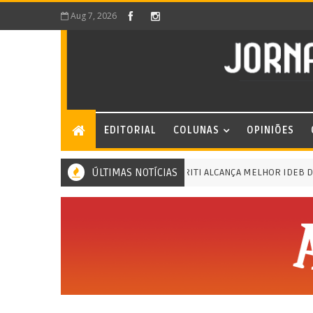
Aug 7, 2026
EDITORIAL
COLUNAS
OPINIÕES
EDUCAÇÃO DE MERITI ALCANÇA MELHOR IDEB DA HIS
ÚLTIMAS NOTÍCIAS
 HISTÓRIA DE MERITI