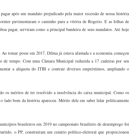
 pagar após um mandato prejudicado pela maior recessão de nossa história
ornier pavimentaram o caminho para a vitória de Rogerio. E as folhas de
sboa pagar, serviram como a principal bandeira de seus mandatos. Até hoje
oa. Ao tomar posse em 2017, Dilma já estava afastada e a economia começou
tão de tempo. Com uma Câmara Municipal reduzida a 17 cadeiras por seu
mentar a alíquota do ITBI e contrair diversos empréstimos, ampliando o
do os méritos de ter resolvido a insolvência do caixa municipal. Como os
s o lado bom da história apareceu. Mérito dele em saber lidar politicamente
unicípios brasileiros em 2019 no campeonato brasileiro de desemprego foi
partido, o PP, construíram um cenário político-eleitoral que proporcionou