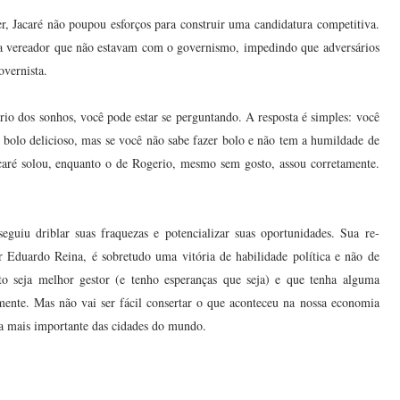
r, Jacaré não poupou esforços para construir uma candidatura competitiva.
 a vereador que não estavam com o governismo, impedindo que adversários
overnista.
rio dos sonhos, você pode estar se perguntando. A resposta é simples: você
 bolo delicioso, mas se você não sabe fazer bolo e não tem a humildade de
acaré solou, enquanto o de Rogerio, mesmo sem gosto, assou corretamente.
guiu driblar suas fraquezas e potencializar suas oportunidades. Sua re-
r Eduardo Reina, é sobretudo uma vitória de habilidade política e não de
ito seja melhor gestor (e tenho esperanças que seja) e que tenha alguma
ente. Mas não vai ser fácil consertar o que aconteceu na nossa economia
da mais importante das cidades do mundo.