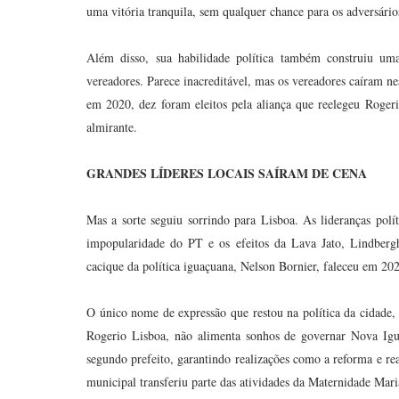
uma vitória tranquila, sem qualquer chance para os adversário
Além disso, sua habilidade política também construiu u
vereadores. Parece inacreditável, mas os vereadores caíram n
em 2020, dez foram eleitos pela aliança que reelegeu Roge
almirante.
GRANDES LÍDERES LOCAIS SAÍRAM DE CENA
Mas a sorte seguiu sorrindo para Lisboa. As lideranças polí
impopularidade do PT e os efeitos da Lava Jato, Lindbergh 
cacique da política iguaçuana, Nelson Bornier, faleceu em 20
O único nome de expressão que restou na política da cidade, 
Rogerio Lisboa, não alimenta sonhos de governar Nova Igua
segundo prefeito, garantindo realizações como a reforma e re
municipal transferiu parte das atividades da Maternidade Mar