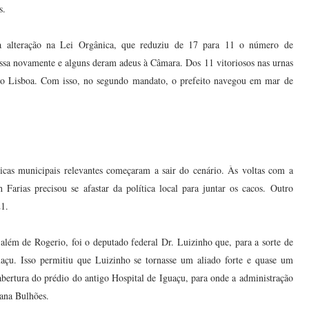
s.
ma alteração na Lei Orgânica, que reduziu de 17 para 11 o número de
essa novamente e alguns deram adeus à Câmara. Dos 11 vitoriosos nas urnas
rio Lisboa. Com isso, no segundo mandato, o prefeito navegou em mar de
ticas municipais relevantes começaram a sair do cenário. Às voltas com a
Farias precisou se afastar da política local para juntar os cacos. Outro
21.
além de Rogerio, foi o deputado federal Dr. Luizinho que, para a sorte de
çu. Isso permitiu que Luizinho se tornasse um aliado forte e quase um
abertura do prédio do antigo Hospital de Iguaçu, para onde a administração
iana Bulhões.