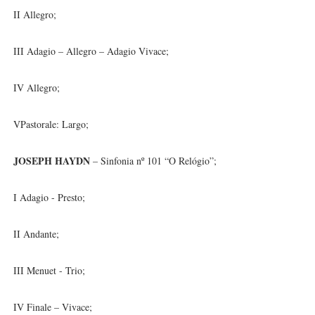
II Allegro;
III Adagio – Allegro – Adagio Vivace;
IV Allegro;
VPastorale: Largo;
JOSEPH HAYDN
– Sinfonia nº 101 “O Relógio”;
I Adagio - Presto;
II Andante;
III Menuet - Trio;
IV Finale – Vivace;