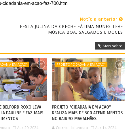
Notícia anterior
FESTA JULINA DA CRECHE FÁTIMA NUNES TEVE
MÚSICA BOA, SALGADOS E DOCES
Mais sobre
DADANIA EM AÇÃO"
PROJETO "CIDADANIA EM AÇÃO"
DE BELFORD ROXO LEVA
PROJETO "CIDADANIA EM AÇÃO"
ILA PAULINE E FAZ MAIS
REALIZA MAIS DE 300 ATENDIMENTOS
DIMENTOS
NO BAIRRO MAGALHÃES
avoura
Aug 20, 2024
Correio da Lavoura
Aug 14, 2024