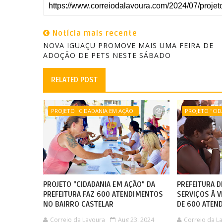
Notícia mais recente
NOVA IGUAÇU PROMOVE MAIS UMA FEIRA DE
ADOÇÃO DE PETS NESTE SÁBADO
RELATED POST
PROJETO "CIDADANIA EM AÇÃO"
PROJETO "CI
PROJETO "CIDADANIA EM AÇÃO" DA
PREFEITURA 
PREFEITURA FAZ 600 ATENDIMENTOS
SERVIÇOS À V
NO BAIRRO CASTELAR
DE 600 ATEN
Correio da Lavoura
Aug 23, 2024
Correio da L