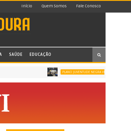
Início
Quem Somos
Fale Conosco
A
SAÚDE
EDUCAÇÃO
SÃO JOÃO
PLANO JUVENTUDE NEGRA VIVA (PJNV)