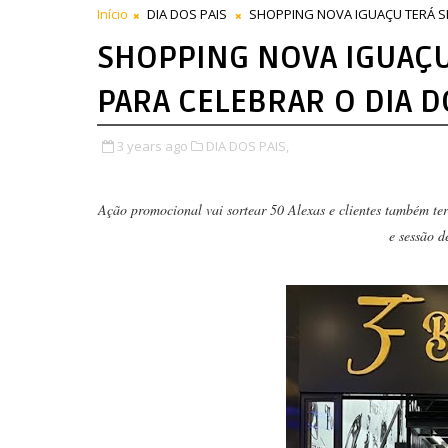
Início
DIA DOS PAIS
SHOPPING NOVA IGUAÇU TERÁ S
SHOPPING NOVA IGUAÇU
PARA CELEBRAR O DIA D
3 years ago
DIA DOS PAIS,
Ação promocional vai sortear 50 Alexas e clientes também ter
e sessão d