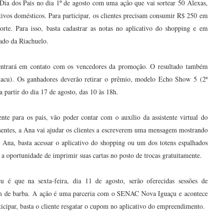
ia dos Pais no dia 1º de agosto com uma ação que vai sortear 50 Alexas,
tivos domésticos. Para participar, os clientes precisam consumir R$ 250 em
te. Para isso, basta cadastrar as notas no aplicativo do shopping e em
lado da Riachuelo.
 entrará em contato com os vencedores da promoção. O resultado também
cu). Os ganhadores deverão retirar o prêmio, modelo Echo Show 5 (2ª
 partir do dia 17 de agosto, das 10 às 18h.
nte para os pais, vão poder contar com o auxílio da assistente virtual do
sentes, a Ana vai ajudar os clientes a escreverem uma mensagem mostrando
 Ana, basta acessar o aplicativo do shopping ou um dos totens espalhados
a oportunidade de imprimir suas cartas no posto de trocas gratuitamente.
u é que na sexta-feira, dia 11 de agosto, serão oferecidas sessões de
agem de barba. A ação é uma parceria com o SENAC Nova Iguaçu e acontece
rticipar, basta o cliente resgatar o cupom no aplicativo do empreendimento.