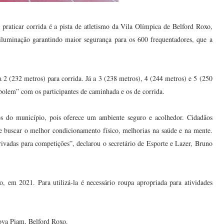
raticar corrida é a pista de atletismo da Vila Olímpica de Belford Roxo,
uminação garantindo maior segurança para os 600 frequentadores, que a
a 2 (232 metros) para corrida. Já a 3 (238 metros), 4 (244 metros) e 5 (250
bolem” com os participantes de caminhada e os de corrida.
ros do município, pois oferece um ambiente seguro e acolhedor. Cidadãos
e buscar o melhor condicionamento físico, melhorias na saúde e na mente.
rivadas para competições”, declarou o secretário de Esporte e Lazer, Bruno
o, em 2021. Para utilizá-la é necessário roupa apropriada para atividades
Nova Piam, Belford Roxo.