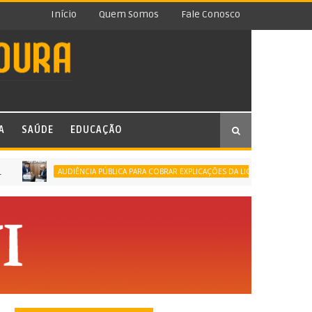
Início
Quem Somos
Fale Conosco
A
SAÚDE
EDUCAÇÃO
CÂMARA DE N
AUDIÊNCIA PÚBLICA PARA COBRAR EXPLICAÇÕES DA LIGHT