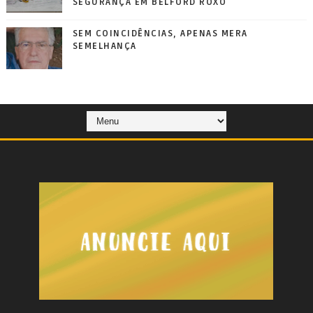
SEGURANÇA EM BELFORD ROXO
SEM COINCIDÊNCIAS, APENAS MERA
SEMELHANÇA