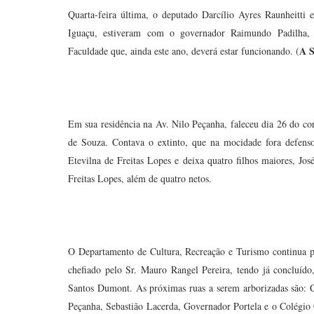
Quarta-feira última, o deputado Darcílio Ayres Raunheitti
Iguaçu, estiveram com o governador Raimundo Padilha, s
A S
Faculdade que, ainda este ano, deverá estar funcionando. (
Em sua residência na Av. Nilo Peçanha, faleceu dia 26 do co
de Souza. Contava o extinto, que na mocidade fora defenso
Etevilna de Freitas Lopes e deixa quatro filhos maiores, Jo
Freitas Lopes, além de quatro netos.
O Departamento de Cultura, Recreação e Turismo continua pr
chefiado pelo Sr. Mauro Rangel Pereira, tendo já concluído
Santos Dumont. As próximas ruas a serem arborizadas são: 
Peçanha, Sebastião Lacerda, Governador Portela e o Colégio C