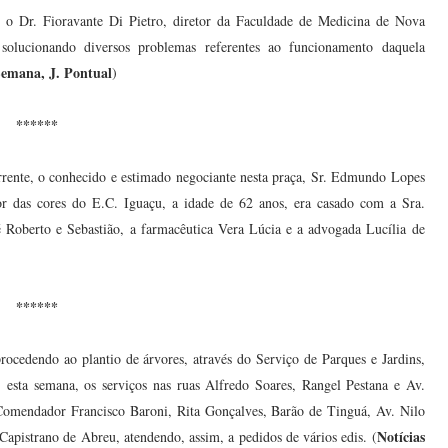
 e o Dr. Fioravante Di Pietro, diretor da Faculdade de Medicina de Nova
olucionando diversos problemas referentes ao funcionamento daquela
emana, J. Pontual
)
******
rrente, o conhecido e estimado negociante nesta praça, Sr. Edmundo Lopes
r das cores do E.C. Iguaçu, a idade de 62 anos, era casado com a Sra.
sé Roberto e Sebastião, a farmacêutica Vera Lúcia e a advogada Lucília de
******
ocedendo ao plantio de árvores, através do Serviço de Parques e Jardins,
, esta semana, os serviços nas ruas Alfredo Soares, Rangel Pestana e Av.
Comendador Francisco Baroni, Rita Gonçalves, Barão de Tinguá, Av. Nilo
Notícias
apistrano de Abreu, atendendo, assim, a pedidos de vários edis. (